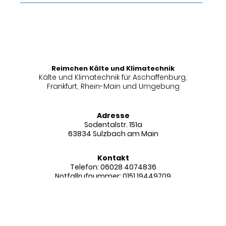
Reimchen Kälte und Klimatechnik
Kälte und Klimatechnik für Aschaffenburg,
Frankfurt, Rhein-Main und Umgebung
Adresse
Sodentalstr. 151a
63834 Sulzbach am Main
Kontakt
Telefon:
06028 4074836
Notfallrufnummer:
0151 19449709
Email: info@reimchen.net
Öffnungszeiten
Mo.-Fr.: 07:30 Uhr – 17:00 Uhr